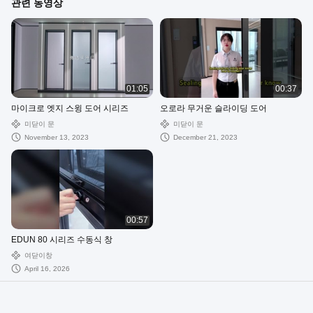
관련 동영상
01:05
00:37
마이크로 엣지 스윙 도어 시리즈
오로라 무거운 슬라이딩 도어
미닫이 문
미닫이 문
November 13, 2023
December 21, 2023
00:57
EDUN 80 시리즈 수동식 창
여닫이창
April 16, 2026