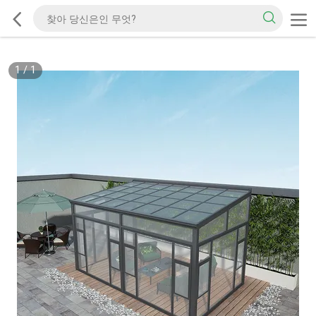
1
/
1