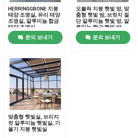
HERRINGGBONE 지붕
오블릭 지붕 햇빛 방, 맞
태양 조명실, 유리 태양
춤형 햇빛 방, 브릿지 절
우리에 대하여
조명실, 알루미늄 합금
단 알루미늄 햇빛 방, 알
태양 조명실
루미늄 합금 햇빛 방
문의 보내기
문의 보내기
공장 여행
품질 관리
연락주세요
블로그
사례 연구
맞춤형 햇빛실, 브리지
컷 알루미늄 햇빛실, 기
울기 지붕 햇빛실
인용문을 요구하세요