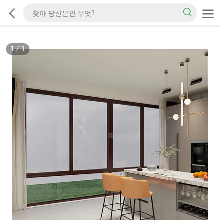
1
/
1