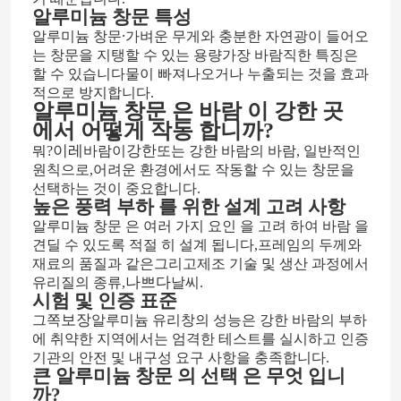
알루미늄 창문 특성
∙
알루미늄 창문
가벼운 무게와 충분한 자연광이 들어오
는 창문을 지탱할 수 있는 용량
가장 바람직한 특징은
할 수 있습니다
물이 빠져나오거나 누출되는 것을 효과
적으로 방지합니다.
알루미늄 창문 은 바람 이 강한 곳
에서 어떻게 작동 합니까?
이레
강한
뭐?
바람이
또는 강한 바람의 바람, 일반적인
원칙으로
,
어려운 환경에서도 작동할 수 있는 창문을
선택하는 것이 중요합니다.
높은 풍력 부하 를 위한 설계 고려 사항
알루미늄 창문 은 여러 가지 요인 을 고려 하여 바람 을
견딜 수 있도록 적절 히 설계 됩니다
,
프레임의 두께와
재료의 품질과 같은
그리고
제조 기술 및 생산 과정에서
나쁘다
유리질의 종류,
날씨.
시험 및 인증 표준
보장
그쪽
알루미늄 유리창의 성능은 강한 바람의 부하
에 취약한 지역에서는 엄격한 테스트를 실시하고 인증
기관의 안전 및 내구성 요구 사항을 충족합니다.
큰 알루미늄 창문 의 선택 은 무엇 입니
까?