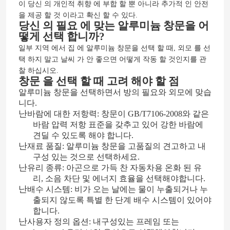
이 당신 의 개인적 취향 에 부합 할 뿐 아니라 추가적 인 안전
을 제공 할 것 이라고 확신 할 수 있다.
당신 의 필요 에 맞는 알루미늄 창문을 어
우리에 대하여
떻게 선택 합니까?
일부 지역 에서 집 에 알루미늄 창문을 선택 할 때, 외모 를 선
택 하지 말고 날씨 가 안 좋으면 어떻게 작동 할 것인지를 관
공장 여행
찰 하십시오.
창문 을 선택 할 때 고려 해야 할 점
알루미늄 창문을 선택하면서 방의 필요와 외모에 맞습
품질 관리
니다.
난
바람에 대한 저항력: 창문이 GB/T7106-2008와 같은
바람 압력 저항 표준을 갖추고 있어 강한 바람에
연락주세요
견딜 수 있도록 해야 합니다.
난
재료 품질: 알루미늄 창문을 고품질의 견고하고 내
구성 있는 것으로 선택하세요.
블로그
난
유리 종류: 아곤으로 가득 찬 자동차용 온화 된 유
리, 소음 차단 및 에너지 효율을 선택해야합니다.
난
배수 시스템: 비가 오는 날에는 물이 누출되거나 누
사례 연구
출되지 않도록 특별 한 단계 배수 시스템이 있어야
합니다.
난
사용자 정의 옵션: 내구성있는 프레임 또는
인용문을 요구하세요