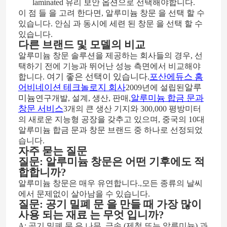
laminated 유리 보안 옵션으로 선택해야합니다.
이 점 들 을 고려 한다면, 알루미늄 창문 을 선택 할 수
있습니다. 안심 과 동시에 세련 된 창문 을 선택 할 수
알루미늄문
있습니다.
다른 브랜드 및 모델의 비교
알루미늄 창문 솔루션을 제공하는 회사들의 경우, 선
알루미늄 창문
택하기 전에 기능과 뛰어난 성능 측면에서 비교해야
여기 좋은 선택이 있습니다.
포산
에듀스 홈
합니다.
어비네이션 테크놀로지 회사
알루
2009년에 설립된
알루미늄 태양실
미늄
알루미늄 합금 문과
연구개발, 설계, 생산, 판매,
창문 서비스
3개의 큰 생산 기지와 300,000 평방미터
의 새로운 지능형 공장을 갖추고 있으며, 중국의 10대
커튼 월
알루미늄 합금 문과 창문 브랜드 중 하나로 선정되었
습니다.
자주 묻는 질문
질문: 알루미늄 창문은 어떤 기후에도 적
합합니까?
알루미늄 창문은 매우 유연합니다.
,
모든 종류의 날씨
에서 문제없이 살아남을 수 있습니다.
질문: 공기 밀폐 문 을 만들 때 가장 많이
사용 되는 재료 는 무엇 입니까?
A: 공기 밀폐 문 은 나무, 금속 (제철 또는 알루미늄) 과